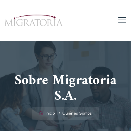
Email:
info@migratoria-la.com
Teléfono:
+506 6028-6135.
Sobre Migratoria
Horario:
Lun - Vie (8AM - 4PM)
S.A.
Inicio
/
Quiénes Somos