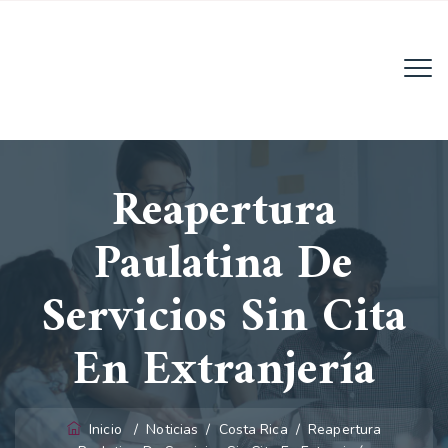
Email:
info@migratoria-la.com
Reapertura
Teléfono:
+506 6028-6135.
Paulatina De
Horario:
Lun - Vie (8AM - 4PM)
Servicios Sin Cita
En Extranjería
Inicio
/
Noticias
/
Costa Rica
/
Reapertura