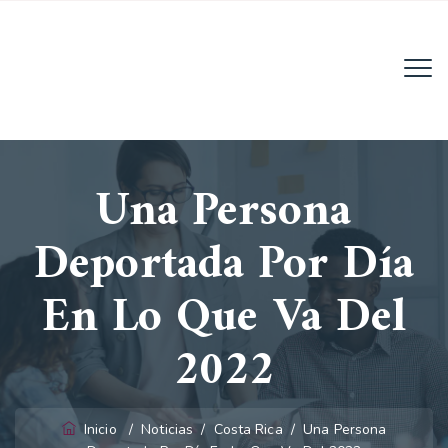
Email:
info@migratoria-la.com
Una Persona
Teléfono:
+506 6028-6135.
Deportada Por Día
Horario:
Lun - Vie (8AM - 4PM)
En Lo Que Va Del
2022
Inicio
/
Noticias
/
Costa Rica
/
Una Persona